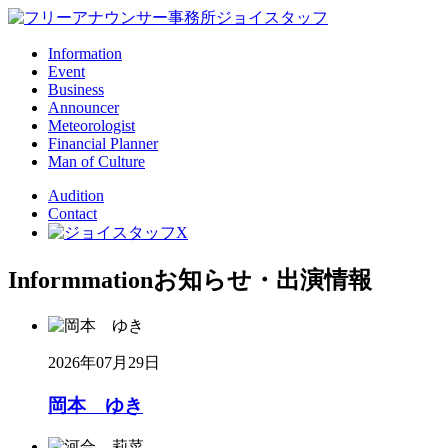
Information
Event
Business
Announcer
Meteorologist
Financial Planner
Man of Culture
Audition
Contact
Informmation
お知らせ・出演情報
2026年07月29日
岡本 ゆき