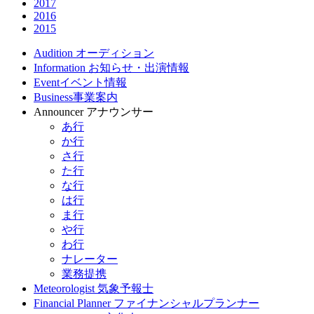
2017
2016
2015
Audition
オーディション
Information
お知らせ・出演情報
Event
イベント情報
Business
事業案内
Announcer
アナウンサー
あ行
か行
さ行
た行
な行
は行
ま行
や行
わ行
ナレーター
業務提携
Meteorologist
気象予報士
Financial Planner
ファイナンシャルプランナー