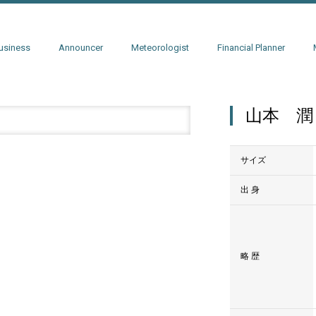
usiness
Announcer
Meteorologist
Financial Planner
山本 潤
サイズ
出 身
略 歴