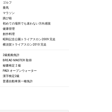
ゴルフ
乗馬
マラソン
跳び箱
初めての場所でも迷わない方向感覚
健康管理
創作料理
昭和記念公園トライアスロン2009 完走
横須賀トライアスロン2010 完走
2級船舶免許
BREAD MASTER 取得
秘書検定 2 級
PADI オープンウォーター
漢字検定2級
普通自動車第一種免許