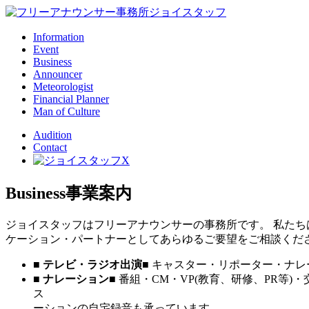
Information
Event
Business
Announcer
Meteorologist
Financial Planner
Man of Culture
Audition
Contact
Business事業案内
ジョイスタッフはフリーアナウンサーの事務所です。 私たち
ケーション・パートナーとしてあらゆるご要望をご相談くだ
■ テレビ・ラジオ出演■
キャスター・リポーター・ナレ
■ ナレーション■
番組・CM・VP(教育、研修、PR等
ーションの自宅録音も承っています。