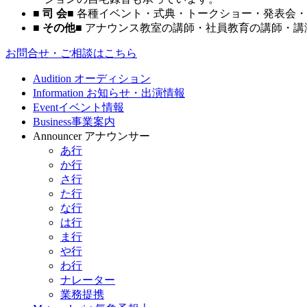
■ 司 会■
各種イベント・式典・トークショー・発表会・
■ その他■
アナウンス教室の講師・社員教育の講師・講
お問合せ・ご相談はこちら
Audition
オーディション
Information
お知らせ・出演情報
Event
イベント情報
Business
事業案内
Announcer
アナウンサー
あ行
か行
さ行
た行
な行
は行
ま行
や行
わ行
ナレーター
業務提携