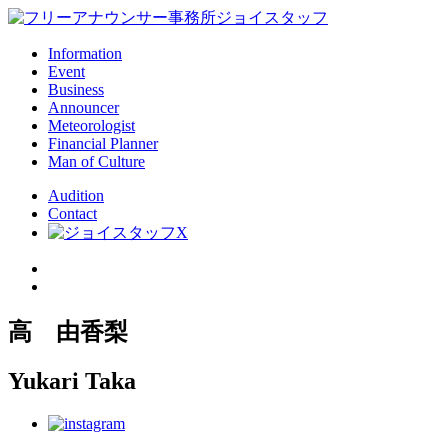
Information
Event
Business
Announcer
Meteorologist
Financial Planner
Man of Culture
Audition
Contact
高 由香梨
Yukari Taka