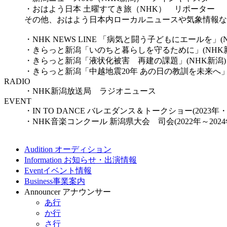
・おはよう日本 土曜すてき旅（NHK） リポーター
その他、おはよう日本内ローカルニュースや気象情報な
・NHK NEWS LINE 「病気と闘う子どもにエールを」(
・きらっと新潟「いのちと暮らしを守るために」(NHK
・きらっと新潟「液状化被害 再建の課題」(NHK新潟
・きらっと新潟「中越地震20年 あの日の教訓を未来へ」
RADIO
・NHK新潟放送局 ラジオニュース
EVENT
・IN TO DANCE バレエダンス＆トークショー(2023年・
・NHK音楽コンクール 新潟県大会 司会(2022年～2024
Audition
オーディション
Information
お知らせ・出演情報
Event
イベント情報
Business
事業案内
Announcer
アナウンサー
あ行
か行
さ行