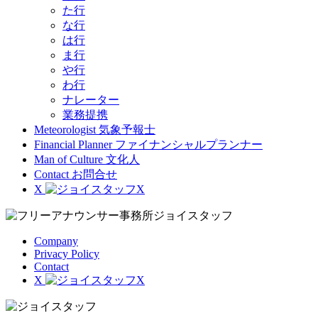
た行
な行
は行
ま行
や行
わ行
ナレーター
業務提携
Meteorologist
気象予報士
Financial Planner
ファイナンシャルプランナー
Man of Culture
文化人
Contact
お問合せ
X
Company
Privacy Policy
Contact
X