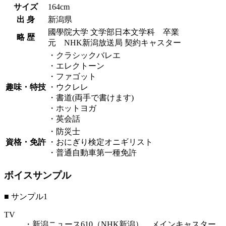
サイズ
164cm
出 身
新潟県
國學院大学 文学部日本文学科 卒業
略 歴
元 NHK新潟放送局 契約キャスター
・クラシックバレエ
・エレクトーン
・ファゴット
趣味・特技
・ウクレレ
・書道(両手で書けます)
・ホットヨガ
・英会話
・防災士
資格・免許
・おにぎり検定オニギリスト
・普通自動車第一種免許
ボイスサンプル
■ サンプル1
TV
・新潟ニュース610（NHK新潟） メインキャスター