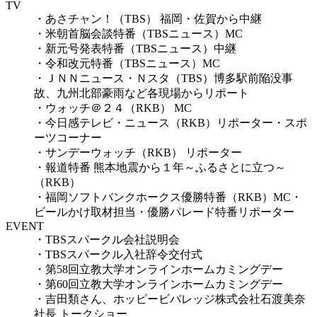
TV
・あさチャン！（TBS） 福岡・佐賀から中継
・米朝首脳会談特番（TBSニュース）MC
・新元号発表特番（TBSニュース）中継
・令和改元特番（TBSニュース）MC
・ＪＮＮニュース・Ｎスタ（TBS）博多駅前陥没事
故、九州北部豪雨など各現場からリポート
・ウォッチ＠２４（RKB） MC
・今日感テレビ・ニュース（RKB）リポーター・スポ
ーツコーナー
・サンデーウォッチ（RKB） リポーター
・報道特番 熊本地震から１年～ふるさとに立つ～
（RKB）
・福岡ソフトバンクホークス優勝特番（RKB）MC・
ビールかけ取材担当・優勝パレード特番リポーター
EVENT
・TBSスパークル会社説明会
・TBSスパークル入社辞令交付式
・第58回立教大学オンラインホームカミングデー
・第60回立教大学オンラインホームカミングデー
・吉田類さん、ホッピービバレッジ株式会社石渡美奈
社長 トークショー