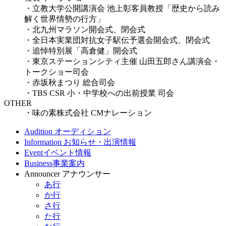
・立教大学公開講演会 池上彰客員教授「歴史から読み
解く世界情勢の行方」
・北九州マラソン開会式、閉会式
・全日本実業団対抗女子駅伝予選会開会式、閉会式
・追悼特別展「高倉健」開会式
・東京ステーションシティ主催 山田五郎さん講演会・
トークショー司会
・赤坂秋まつり 総合司会
・TBS CSR 小・中学校への出前授業 司会
OTHER
・味の素株式会社 CMナレーション
Audition
オーディション
Information
お知らせ・出演情報
Event
イベント情報
Business
事業案内
Announcer
アナウンサー
あ行
か行
さ行
た行