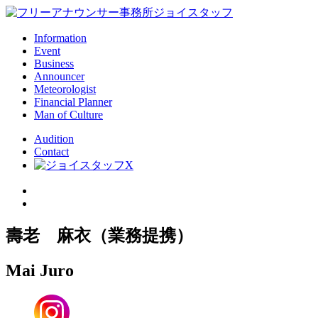
Information
Event
Business
Announcer
Meteorologist
Financial Planner
Man of Culture
Audition
Contact
壽老 麻衣（業務提携）
Mai Juro