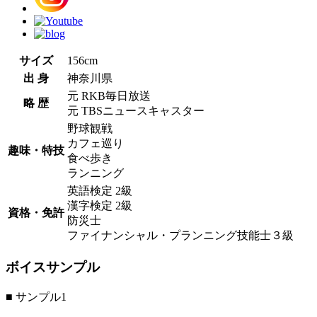
サイズ
156cm
出 身
神奈川県
元 RKB毎日放送
略 歴
元 TBSニュースキャスター
野球観戦
カフェ巡り
趣味・特技
食べ歩き
ランニング
英語検定 2級
漢字検定 2級
資格・免許
防災士
ファイナンシャル・プランニング技能士３級
ボイスサンプル
■ サンプル1