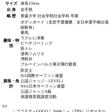
サイズ
身長159cm
出 身
岩手県
略 歴
青森大学 社会学部社会学科 卒業
ボディボード（支部予選優勝、全日本選手権出場
経験有）
乗馬
ウクレレ演奏
趣味・特
ビーチコーミング
技
筋トレ
漫画ソムリエ
津軽弁
ブルーインパルス展示飛行鑑賞
防災士
ISA国際サーフィン連盟
資格・免
公認ジャッジ・LEVEL1
許
NSA日本サーフィン連盟
公認ジャッジA級
保護猫里親譲渡活動
TV
・ゴゴスマ～GOGO！ Smile！～（TBS）リポーター