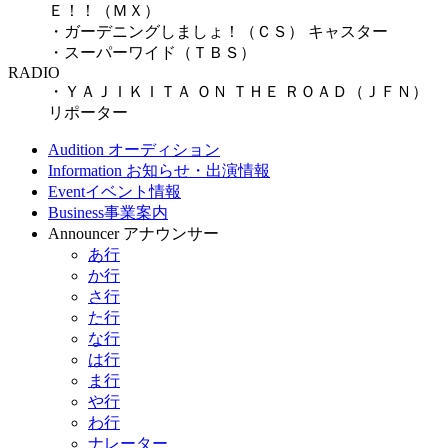
Ｅ！！（ＭＸ）
・ガーデニングしましょ！（ＣＳ） キャスター
・スーパーワイド（ＴＢＳ）
RADIO
・ＹＡＪＩＫＩＴＡ ＯＮ ＴＨＥ ＲＯＡＤ（ＪＦＮ）
リポーター
Audition
オーディション
Information
お知らせ・出演情報
Event
イベント情報
Business
事業案内
Announcer
アナウンサー
あ行
か行
さ行
た行
な行
は行
ま行
や行
わ行
ナレーター