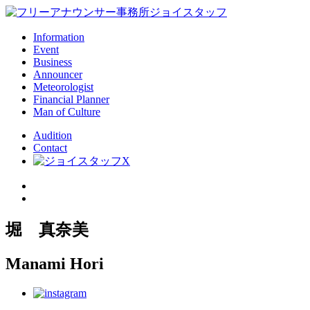
Information
Event
Business
Announcer
Meteorologist
Financial Planner
Man of Culture
Audition
Contact
堀 真奈美
Manami Hori