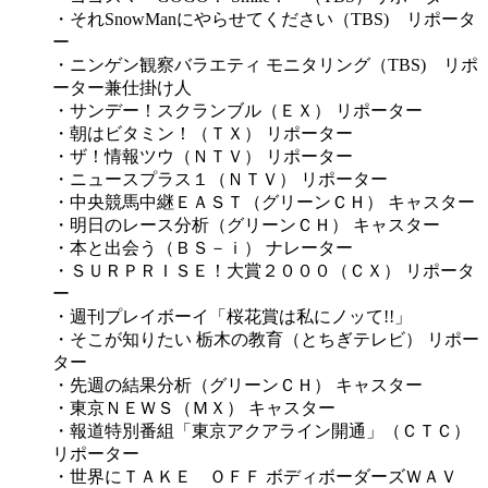
・それSnowManにやらせてください（TBS) リポータ
ー
・ニンゲン観察バラエティ モニタリング（TBS) リポ
ーター兼仕掛け人
・サンデー！スクランブル（ＥＸ） リポーター
・朝はビタミン！（ＴＸ） リポーター
・ザ！情報ツウ（ＮＴＶ） リポーター
・ニュースプラス１（ＮＴＶ） リポーター
・中央競馬中継ＥＡＳＴ（グリーンＣＨ） キャスター
・明日のレース分析（グリーンＣＨ） キャスター
・本と出会う（ＢＳ－ｉ） ナレーター
・ＳＵＲＰＲＩＳＥ！大賞２０００（ＣＸ） リポータ
ー
・週刊プレイボーイ「桜花賞は私にノッて!!」
・そこが知りたい 栃木の教育（とちぎテレビ） リポー
ター
・先週の結果分析（グリーンＣＨ） キャスター
・東京ＮＥＷＳ（ＭＸ） キャスター
・報道特別番組「東京アクアライン開通」（ＣＴＣ）
リポーター
・世界にＴＡＫＥ ＯＦＦ ボディボーダーズＷＡＶ