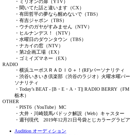
・ミリオンの扉（YTV）
・聞いてた話と違います（CX）
・有田哲平の夢なら醒めないで（TBS）
・有吉ジャポン（TBS）
・ウチのガヤがすみません（NTV）
・ヒルナンデス！（NTV）
・水曜日のダウンタウン（TBS）
・ナカイの窓（NTV）
・第2企画工場（EX）
・ゴミイズマネー（EX）
RADIO
・横浜ユーポスＲＡＤＩＯ＋！(RF)パーソナリティ
・渋谷いきいき倶楽部（渋谷のラジオ）火曜水曜パー
ソナリティ
・Today’s BEAT - [B・E・A・T]| RADIO BERRY（FM
栃木）
OTHER
・PIST6（YouTube）MC
・大井・川崎競馬パドック解説（Web）キャスター
・週刊現代 2019年12月21日号袋とじカラーグラビア
Audition
オーディション