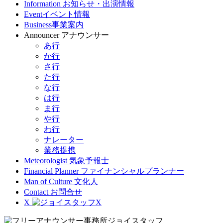
Information
お知らせ・出演情報
Event
イベント情報
Business
事業案内
Announcer
アナウンサー
あ行
か行
さ行
た行
な行
は行
ま行
や行
わ行
ナレーター
業務提携
Meteorologist
気象予報士
Financial Planner
ファイナンシャルプランナー
Man of Culture
文化人
Contact
お問合せ
X