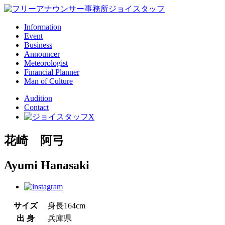
Information
Event
Business
Announcer
Meteorologist
Financial Planner
Man of Culture
Audition
Contact
花崎 阿弓
Ayumi Hanasaki
サイズ
身長164cm
出 身
兵庫県