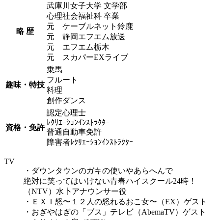
武庫川女子大学 文学部
心理社会福祉科 卒業
元 ケーブルネット鈴鹿
略 歴
元 静岡エフエム放送
元 エフエム栃木
元 スカパーEXライブ
乗馬
フルート
趣味・特技
料理
創作ダンス
認定心理士
ﾚｸﾘｴｰｼｮﾝｲﾝｽﾄﾗｸﾀｰ
資格・免許
普通自動車免許
障害者ﾚｸﾘｴｰｼｮﾝｲﾝｽﾄﾗｸﾀｰ
TV
・ダウンタウンのガキの使いやあらへんで
絶対に笑ってはいけない青春ハイスクール24時！
（NTV）水卜アナウンサー役
・ＥＸＩ怒〜１２人の怒れるおこ女〜（EX）ゲスト
・おぎやはぎの「ブス」テレビ（AbemaTV）ゲスト