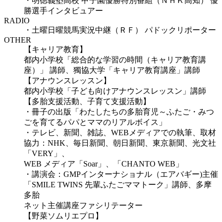
・明徳義塾高校 甲子園優勝特別番組（ＮＨＫ高知） 優
勝選手インタビュアー
RADIO
・土曜日曜競馬実況中継（ＲＦ） パドックリポーター
OTHER
【キャリア教育】
都内小学校「総合的な学習の時間（キャリア教育講
座）」 講師、獨協大学「キャリア教育講座」講師
【アナウンスレッスン】
都内小学校「子ども向けアナウンスレッスン」講師
【多胎支援活動、子育て支援活動】
・冊子の出版「わたしたちの多胎育児～ふたご・みつ
ごを育てるパパとママのリアルボイス」
・テレビ、新聞、雑誌、WEBメディアでの執筆、取材
協力：NHK、毎日新聞、朝日新聞、東京新聞、光文社
「VERY」、
WEB メディア「Soar」、「CHANTO WEB」
・講演会：GMPインターナショナル（エアバギー)主催
「SMILE TWINS 先輩ふたごママトーク」講師、多摩
多胎
ネット主催講座ファシリテーター
【野菜ソムリエプロ】