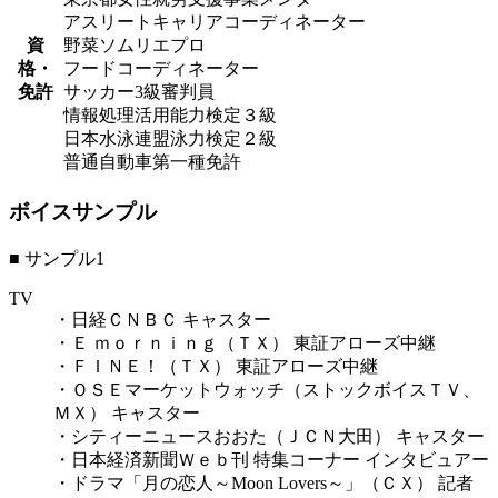
アスリートキャリアコーディネーター
資
野菜ソムリエプロ
格・
フードコーディネーター
免許
サッカー3級審判員
情報処理活用能力検定３級
日本水泳連盟泳力検定２級
普通自動車第一種免許
ボイスサンプル
■ サンプル1
TV
・日経ＣＮＢＣ キャスター
・Ｅ ｍｏｒｎｉｎｇ（ＴＸ） 東証アローズ中継
・ＦＩＮＥ！（ＴＸ） 東証アローズ中継
・ＯＳＥマーケットウォッチ（ストックボイスＴＶ、
ＭＸ） キャスター
・シティーニュースおおた（ＪＣＮ大田） キャスター
・日本経済新聞Ｗｅｂ刊 特集コーナー インタビュアー
・ドラマ「月の恋人～Moon Lovers～」（ＣＸ） 記者