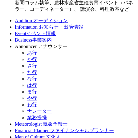
新聞コラム執筆、農林水産省主催食育イベント（パネ
ラー、コーディネーター）、 講演会、料理教室など
Audition
オーディション
Information
お知らせ・出演情報
Event
イベント情報
Business
事業案内
Announcer
アナウンサー
あ行
か行
さ行
た行
な行
は行
ま行
や行
わ行
ナレーター
業務提携
Meteorologist
気象予報士
Financial Planner
ファイナンシャルプランナー
Man of Culture
文化人