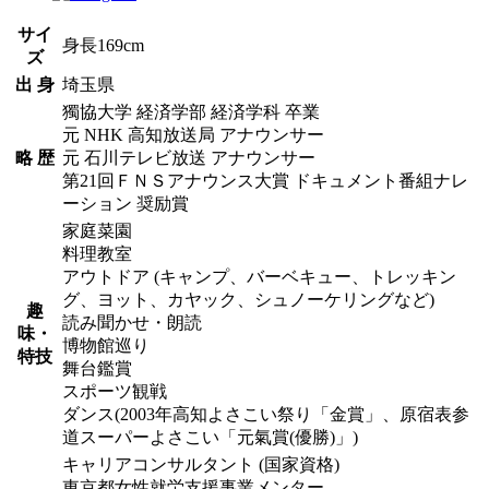
サイ
身長169cm
ズ
出 身
埼玉県
獨協大学 経済学部 経済学科 卒業
元 NHK 高知放送局 アナウンサー
略 歴
元 石川テレビ放送 アナウンサー
第21回ＦＮＳアナウンス大賞 ドキュメント番組ナレ
ーション 奨励賞
家庭菜園
料理教室
アウトドア (キャンプ、バーベキュー、トレッキン
グ、ヨット、カヤック、シュノーケリングなど)
趣
読み聞かせ・朗読
味・
博物館巡り
特技
舞台鑑賞
スポーツ観戦
ダンス(2003年高知よさこい祭り「金賞」、原宿表参
道スーパーよさこい「元氣賞(優勝)」)
キャリアコンサルタント (国家資格)
東京都女性就労支援事業メンター