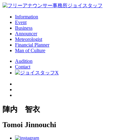
Information
Event
Business
Announcer
Meteorologist
Financial Planner
Man of Culture
Audition
Contact
陣内 智衣
Tomoi Jinnouchi