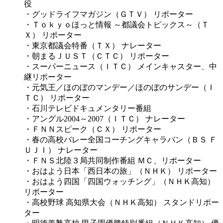
役
・グッドライフマガジン（ＧＴＶ） リポーター
・Ｔｏｋｙｏほっと情報 ～都議会トピックス～（Ｔ
Ｘ） リポーター
・東京都議会特番（ＴＸ） ナレーター
・朝まるＪＵＳＴ（ＣＴＣ） リポーター
・スーパーニュース（ＩＴＣ） メインキャスター、中
継リポーター
・元気王／ほのぼのマンデー／ほのぼのサンデー（Ｉ
ＴＣ） リポーター
・石川テレビドキュメンタリー番組
・アングル2004～2007（ＩＴＣ） ナレーター
・ＦＮＮスピーク（ＣＸ） リポーター
・春の高校バレー全国コーチングキャラバン（ＢＳ Ｆ
ＵＪＩ） ナレーター
・ＦＮＳ北陸３局共同制作番組 ＭＣ、リポーター
・おはよう日本「西日本の旅」（ＮＨＫ） リポーター
・おはよう四国「四国ウォッチング」（ＮＨＫ高知）
リポーター
・高校野球 高知県大会（ＮＨＫ高知） スタンドリポー
ター