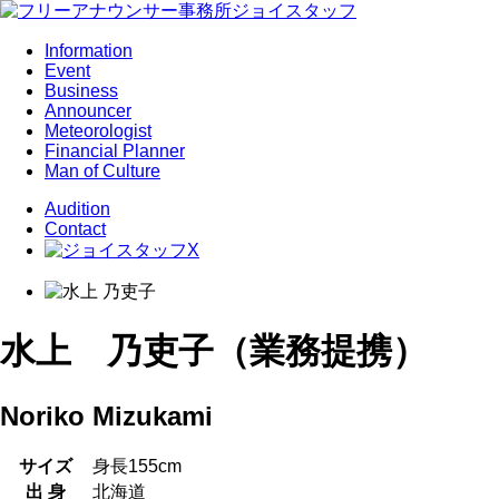
Information
Event
Business
Announcer
Meteorologist
Financial Planner
Man of Culture
Audition
Contact
水上 乃吏子（業務提携）
Noriko Mizukami
サイズ
身長155cm
出 身
北海道