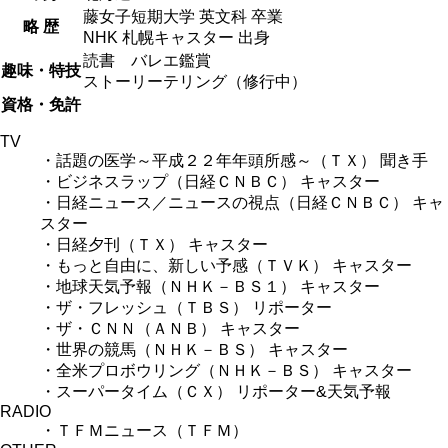
藤女子短期大学 英文科 卒業
略 歴
NHK 札幌キャスター 出身
読書 バレエ鑑賞
趣味・特技
ストーリーテリング（修行中）
資格・免許
TV
・話題の医学～平成２２年年頭所感～（ＴＸ） 聞き手
・ビジネスラップ（日経ＣＮＢＣ） キャスター
・日経ニュース／ニュースの視点（日経ＣＮＢＣ） キャ
スター
・日経夕刊（ＴＸ） キャスター
・もっと自由に、新しい予感（ＴＶＫ） キャスター
・地球天気予報（ＮＨＫ－ＢＳ１） キャスター
・ザ・フレッシュ（ＴＢＳ） リポーター
・ザ・ＣＮＮ（ＡＮＢ） キャスター
・世界の競馬（ＮＨＫ－ＢＳ） キャスター
・全米プロボウリング（ＮＨＫ－ＢＳ） キャスター
・スーパータイム（ＣＸ） リポーター&天気予報
RADIO
・ＴＦＭニュース（ＴＦＭ）