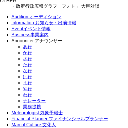
OTHER
・政府行政広報グラフ「フォト」 大臣対談
Audition
オーディション
Information
お知らせ・出演情報
Event
イベント情報
Business
事業案内
Announcer
アナウンサー
あ行
か行
さ行
た行
な行
は行
ま行
や行
わ行
ナレーター
業務提携
Meteorologist
気象予報士
Financial Planner
ファイナンシャルプランナー
Man of Culture
文化人