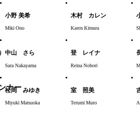
小野 美希
木村 カレン
Miki Ono
Karen Kimura
S
）
中山 さら
登 レイナ
Sara Nakayama
Reina Nobori
M
ンナー
松岡 みゆき
室 照美
Miyuki Matsuoka
Terumi Muro
A