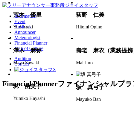
荒木 優里
荻野 仁美
Information
Event
Business
Yuri Araki
Hitomi Ogino
Announcer
Meteorologist
Financial Planner
Man of Culture
澤木 麻弥
壽老 麻衣（業務提携
Audition
Maya Sawaki
Mai Juro
Contact
Financial Planner
ファイナンシャルプラ
林 由美子
坂 真弓子
Yumiko Hayashi
Mayuko Ban