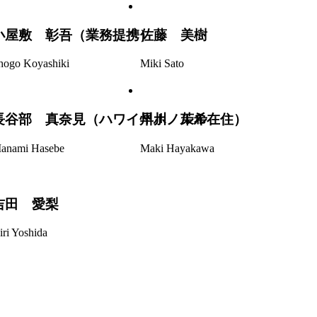
小屋敷 彰吾（業務提携）
佐藤 美樹
hogo Koyashiki
Miki Sato
長谷部 真奈見（ハワイ州ホノルル在住）
早川 茉希
anami Hasebe
Maki Hayakawa
吉田 愛梨
iri Yoshida