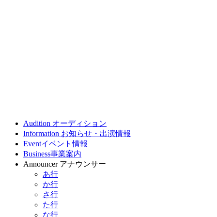
Audition
オーディション
Information
お知らせ・出演情報
Event
イベント情報
Business
事業案内
Announcer
アナウンサー
あ行
か行
さ行
た行
な行