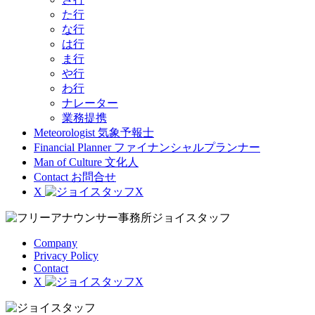
た行
な行
は行
ま行
や行
わ行
ナレーター
業務提携
Meteorologist
気象予報士
Financial Planner
ファイナンシャルプランナー
Man of Culture
文化人
Contact
お問合せ
X
Company
Privacy Policy
Contact
X