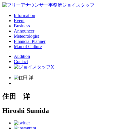
Information
Event
Business
Announcer
Meteorologist
Financial Planner
Man of Culture
Audition
Contact
住田 洋
Hiroshi Sumida