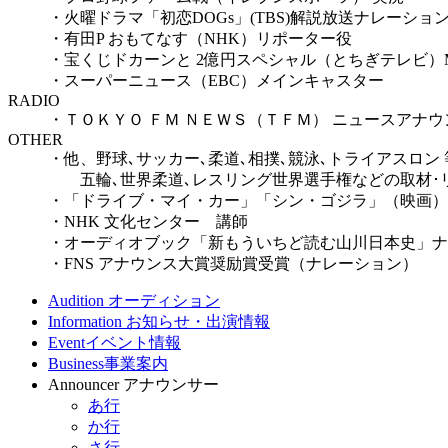
・火曜ドラマ「初恋DOGs」(TBS)解説放送ナレーショ
・有田P おもてなす（NHK）リポーター役
・宝くじドカーンと 2億円スペシャル（とちぎテレビ）
・スーパーニュース（EBC）メインキャスター
RADIO
・ＴＯＫＹＯ ＦＭ ＮＥＷＳ（ＴＦＭ） ニュースアナウ
OTHER
・他、野球､サッカー､柔道､相撲､競泳､トライアスロン 
五輪､世界柔道､レスリング世界選手権などの取材･リ
・「ドライブ・マイ・カー」「シン・ゴジラ」（映画）
・NHK 文化センター 講師
・オーディオブック「新もういちど読む山川日本史」ナ
・FNS アナウンス大賞奨励賞受賞（ナレーション）
Audition
オーディション
Information
お知らせ・出演情報
Event
イベント情報
Business
事業案内
Announcer
アナウンサー
あ行
か行
さ行