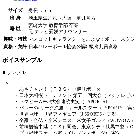
サイズ
身長171cm
出 身
埼玉県生まれ→大阪・奈良育ち
宮崎大学 教育学部 卒業
略 歴
元 テレビ愛媛アナウンサー
趣味・特技
マスコットキャラクターをこよなく愛し、 スタ
資格・免許
日本バレーボール協会公認C級審判員資格
ボイスサンプル
■ サンプル1
TV
・あさチャン！（ＴＢＳ）中継リポーター
・日本大相撲トーナメント 第五十回大会（フジテレビO
・ラグビーW杯 3大会連続実況（J SPORTS）
・バレーSVリーグ決勝・オールスター（J SPORTS）実
・世界卓球、世界フィギュア（J SPORTS）実況
・全豪・全仏・全米テニス、米女子ゴルフ（WOWOW
・前橋競輪中継（ＣＳ）司会、東京シティ競馬中継（Ｃ
・プロ野球ファーム戦（イレブンスポーツ） 実況