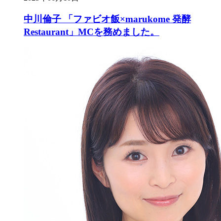
中川倫子 「ファビオ飯×marukome 発酵
Restaurant」MCを務めました。