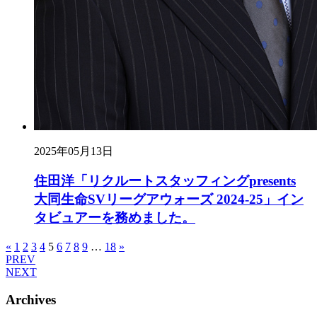
2025年05月13日
住田洋「リクルートスタッフィングpresents
大同生命SVリーグアウォーズ 2024-25」イン
タビュアーを務めました。
«
1
2
3
4
5
6
7
8
9
…
18
»
PREV
NEXT
Archives