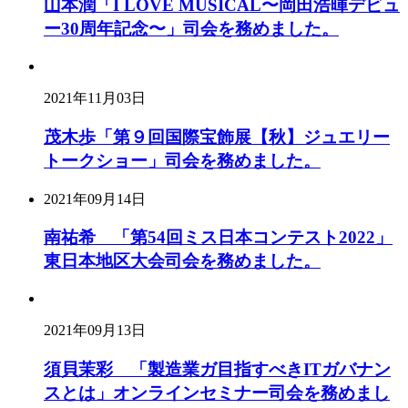
山本潤「I LOVE MUSICAL〜岡田浩暉デビュ
ー30周年記念〜」司会を務めました。
2021年11月03日
茂木歩「第９回国際宝飾展【秋】ジュエリー
トークショー」司会を務めました。
2021年09月14日
南祐希 「第54回ミス日本コンテスト2022」
東日本地区大会司会を務めました。
2021年09月13日
須貝茉彩 「製造業ガ目指すべきITガバナン
スとは」オンラインセミナー司会を務めまし