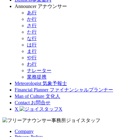
Announcer
アナウンサー
あ行
か行
さ行
た行
な行
は行
ま行
や行
わ行
ナレーター
業務提携
Meteorologist
気象予報士
Financial Planner
ファイナンシャルプランナー
Man of Culture
文化人
Contact
お問合せ
X
Company
Privacy Policy