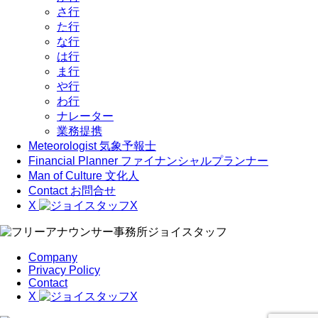
さ行
た行
な行
は行
ま行
や行
わ行
ナレーター
業務提携
Meteorologist
気象予報士
Financial Planner
ファイナンシャルプランナー
Man of Culture
文化人
Contact
お問合せ
X
Company
Privacy Policy
Contact
X