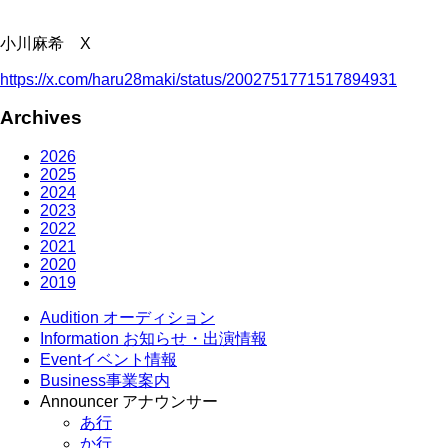
小川麻希 X
https://x.com/haru28maki/status/2002751771517894931
Archives
2026
2025
2024
2023
2022
2021
2020
2019
Audition
オーディション
Information
お知らせ・出演情報
Event
イベント情報
Business
事業案内
Announcer
アナウンサー
あ行
か行