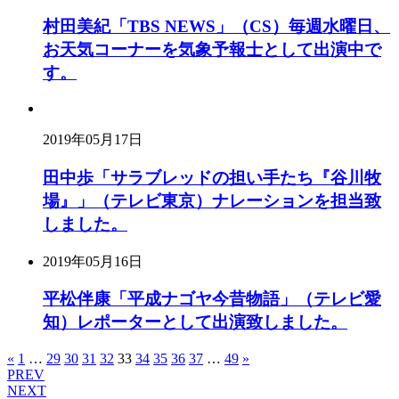
村田美紀「TBS NEWS」（CS）毎週水曜日、
お天気コーナーを気象予報士として出演中で
す。
2019年05月17日
田中歩「サラブレッドの担い手たち『谷川牧
場』」（テレビ東京）ナレーションを担当致
しました。
2019年05月16日
平松伴康「平成ナゴヤ今昔物語」（テレビ愛
知）レポーターとして出演致しました。
«
1
…
29
30
31
32
33
34
35
36
37
…
49
»
PREV
NEXT