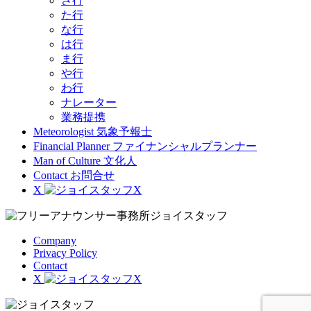
さ行
た行
な行
は行
ま行
や行
わ行
ナレーター
業務提携
Meteorologist
気象予報士
Financial Planner
ファイナンシャルプランナー
Man of Culture
文化人
Contact
お問合せ
X
Company
Privacy Policy
Contact
X