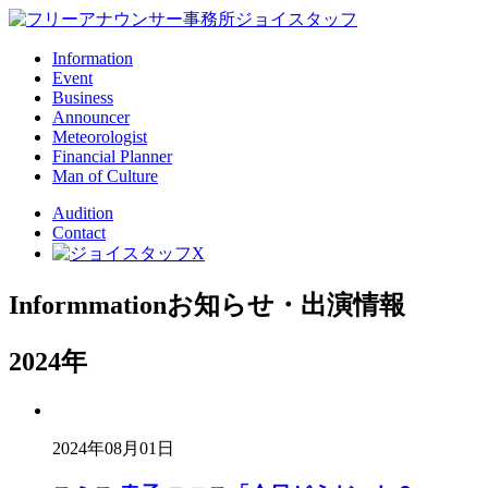
Information
Event
Business
Announcer
Meteorologist
Financial Planner
Man of Culture
Audition
Contact
Informmation
お知らせ・出演情報
2024年
2024年08月01日