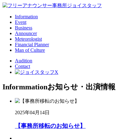
Information
Event
Business
Announcer
Meteorologist
Financial Planner
Man of Culture
Audition
Contact
Informmation
お知らせ・出演情報
2025年04月14日
【事務所移転のお知らせ】