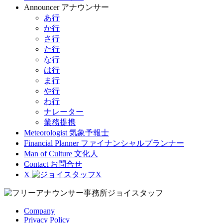
Announcer
アナウンサー
あ行
か行
さ行
た行
な行
は行
ま行
や行
わ行
ナレーター
業務提携
Meteorologist
気象予報士
Financial Planner
ファイナンシャルプランナー
Man of Culture
文化人
Contact
お問合せ
X
Company
Privacy Policy