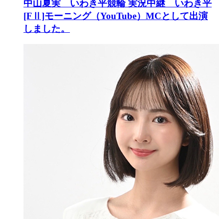
中山夏実 いわき平競輪 実況中継 いわき平
[FⅡ]モーニング（YouTube）MCとして出演
しました。