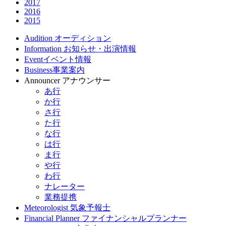
2017
2016
2015
Audition
オーディション
Information
お知らせ・出演情報
Event
イベント情報
Business
事業案内
Announcer
アナウンサー
あ行
か行
さ行
た行
な行
は行
ま行
や行
わ行
ナレーター
業務提携
Meteorologist
気象予報士
Financial Planner
ファイナンシャルプランナー