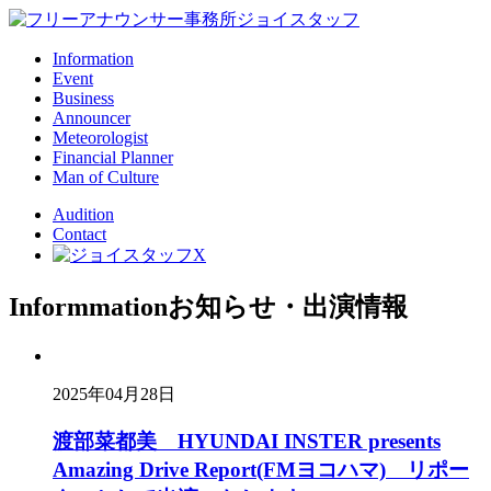
Information
Event
Business
Announcer
Meteorologist
Financial Planner
Man of Culture
Audition
Contact
Informmation
お知らせ・出演情報
2025年04月28日
渡部菜都美 HYUNDAI INSTER presents
Amazing Drive Report(FMヨコハマ) リポー