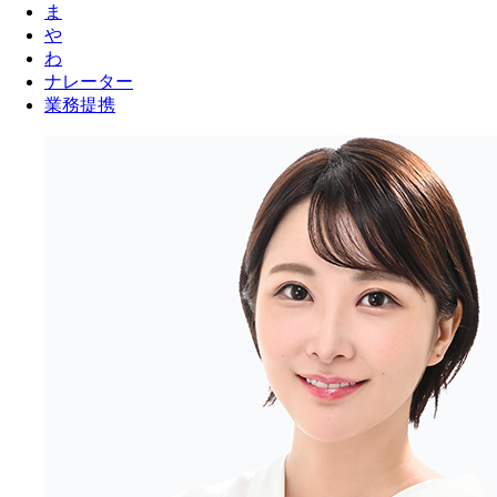
ま
や
わ
ナレーター
業務提携