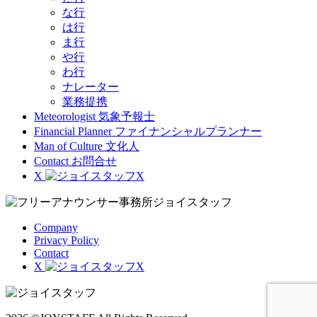
な行
は行
ま行
や行
わ行
ナレーター
業務提携
Meteorologist
気象予報士
Financial Planner
ファイナンシャルプランナー
Man of Culture
文化人
Contact
お問合せ
X
Company
Privacy Policy
Contact
X