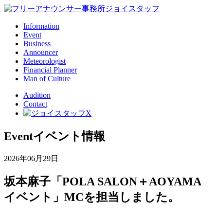
Information
Event
Business
Announcer
Meteorologist
Financial Planner
Man of Culture
Audition
Contact
Event
イベント情報
2026年06月29日
坂本麻子「POLA SALON＋AOYAMA
イベント」MCを担当しました。