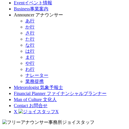
Event
イベント情報
Business
事業案内
Announcer
アナウンサー
あ行
か行
さ行
た行
な行
は行
ま行
や行
わ行
ナレーター
業務提携
Meteorologist
気象予報士
Financial Planner
ファイナンシャルプランナー
Man of Culture
文化人
Contact
お問合せ
X