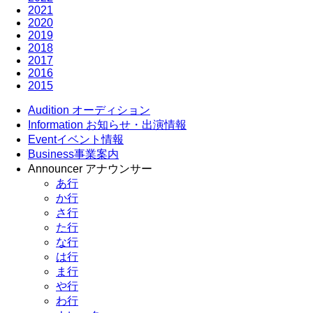
2021
2020
2019
2018
2017
2016
2015
Audition
オーディション
Information
お知らせ・出演情報
Event
イベント情報
Business
事業案内
Announcer
アナウンサー
あ行
か行
さ行
た行
な行
は行
ま行
や行
わ行