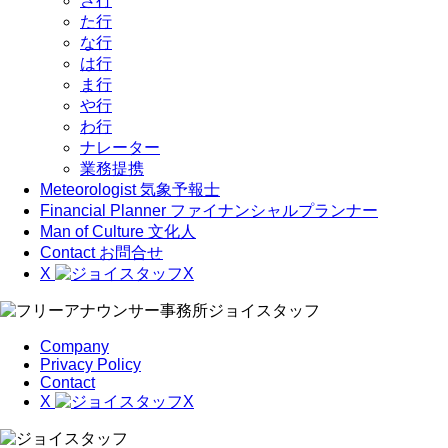
さ行
た行
な行
は行
ま行
や行
わ行
ナレーター
業務提携
Meteorologist
気象予報士
Financial Planner
ファイナンシャルプランナー
Man of Culture
文化人
Contact
お問合せ
X
Company
Privacy Policy
Contact
X