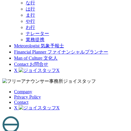
な行
は行
ま行
や行
わ行
ナレーター
業務提携
Meteorologist
気象予報士
Financial Planner
ファイナンシャルプランナー
Man of Culture
文化人
Contact
お問合せ
X
Company
Privacy Policy
Contact
X