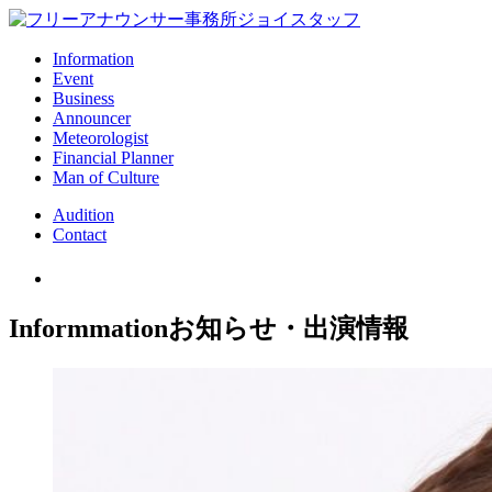
Information
Event
Business
Announcer
Meteorologist
Financial Planner
Man of Culture
Audition
Contact
Informmation
お知らせ・出演情報