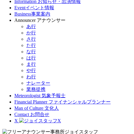
Information
お知らせ・出演情報
Event
イベント情報
Business
事業案内
Announcer
アナウンサー
あ行
か行
さ行
た行
な行
は行
ま行
や行
わ行
ナレーター
業務提携
Meteorologist
気象予報士
Financial Planner
ファイナンシャルプランナー
Man of Culture
文化人
Contact
お問合せ
X