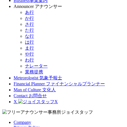
Business
事業案内
Announcer
アナウンサー
あ行
か行
さ行
た行
な行
は行
ま行
や行
わ行
ナレーター
業務提携
Meteorologist
気象予報士
Financial Planner
ファイナンシャルプランナー
Man of Culture
文化人
Contact
お問合せ
X
Company