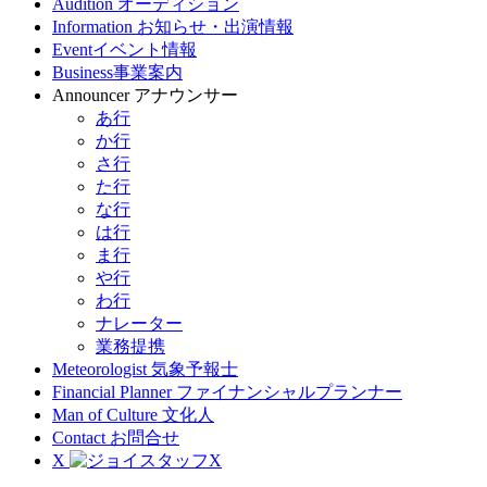
Audition
オーディション
Information
お知らせ・出演情報
Event
イベント情報
Business
事業案内
Announcer
アナウンサー
あ行
か行
さ行
た行
な行
は行
ま行
や行
わ行
ナレーター
業務提携
Meteorologist
気象予報士
Financial Planner
ファイナンシャルプランナー
Man of Culture
文化人
Contact
お問合せ
X