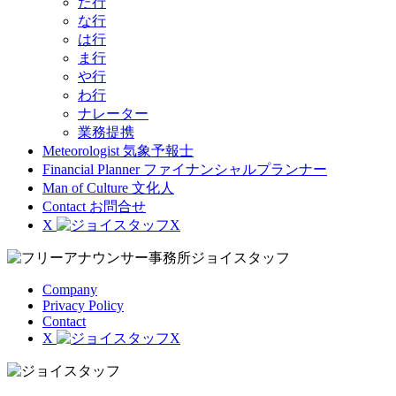
た行
な行
は行
ま行
や行
わ行
ナレーター
業務提携
Meteorologist
気象予報士
Financial Planner
ファイナンシャルプランナー
Man of Culture
文化人
Contact
お問合せ
X
Company
Privacy Policy
Contact
X