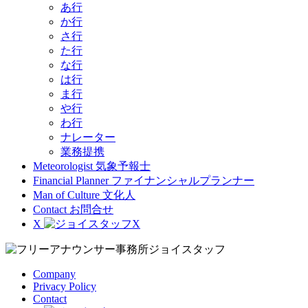
あ行
か行
さ行
た行
な行
は行
ま行
や行
わ行
ナレーター
業務提携
Meteorologist
気象予報士
Financial Planner
ファイナンシャルプランナー
Man of Culture
文化人
Contact
お問合せ
X
Company
Privacy Policy
Contact