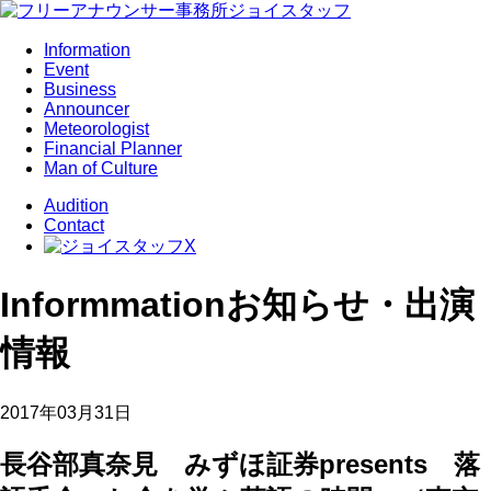
Information
Event
Business
Announcer
Meteorologist
Financial Planner
Man of Culture
Audition
Contact
Informmation
お知らせ・出演
情報
2017年03月31日
長谷部真奈見 みずほ証券presents 落