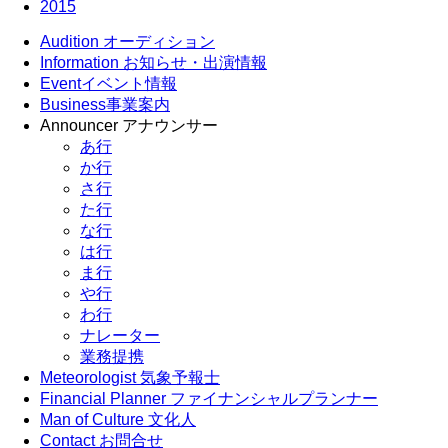
2015
Audition
オーディション
Information
お知らせ・出演情報
Event
イベント情報
Business
事業案内
Announcer
アナウンサー
あ行
か行
さ行
た行
な行
は行
ま行
や行
わ行
ナレーター
業務提携
Meteorologist
気象予報士
Financial Planner
ファイナンシャルプランナー
Man of Culture
文化人
Contact
お問合せ