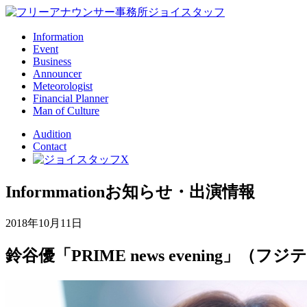
Information
Event
Business
Announcer
Meteorologist
Financial Planner
Man of Culture
Audition
Contact
Informmation
お知らせ・出演情報
2018年10月11日
鈴谷優「PRIME news evening