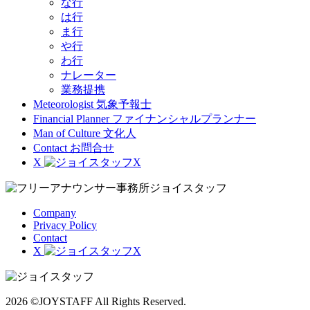
な行
は行
ま行
や行
わ行
ナレーター
業務提携
Meteorologist
気象予報士
Financial Planner
ファイナンシャルプランナー
Man of Culture
文化人
Contact
お問合せ
X
Company
Privacy Policy
Contact
X
2026 ©JOYSTAFF All Rights Reserved.