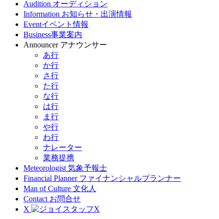
Audition
オーディション
Information
お知らせ・出演情報
Event
イベント情報
Business
事業案内
Announcer
アナウンサー
あ行
か行
さ行
た行
な行
は行
ま行
や行
わ行
ナレーター
業務提携
Meteorologist
気象予報士
Financial Planner
ファイナンシャルプランナー
Man of Culture
文化人
Contact
お問合せ
X