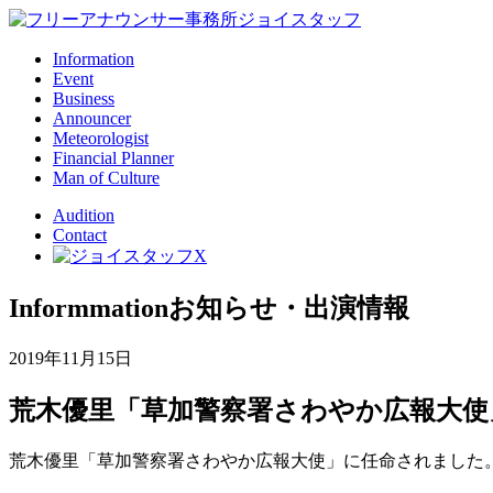
Information
Event
Business
Announcer
Meteorologist
Financial Planner
Man of Culture
Audition
Contact
Informmation
お知らせ・出演情報
2019年11月15日
荒木優里「草加警察署さわやか広報大使
荒木優里「草加警察署さわやか広報大使」に任命されました