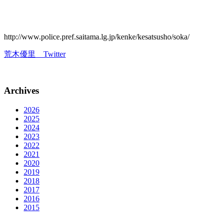
http://www.police.pref.saitama.lg.jp/kenke/kesatsusho/soka/
荒木優里 Twitter
Archives
2026
2025
2024
2023
2022
2021
2020
2019
2018
2017
2016
2015