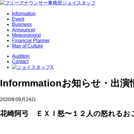
Information
Event
Business
Announcer
Meteorologist
Financial Planner
Man of Culture
Audition
Contact
Informmation
お知らせ・出演
2020年09月24日
花崎阿弓 ＥＸＩ怒〜１２人の怒れるお