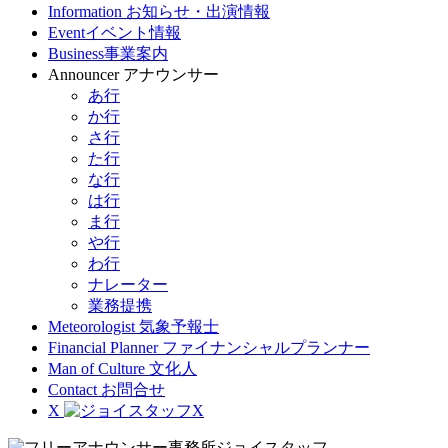
Information
お知らせ・出演情報
Event
イベント情報
Business
事業案内
Announcer
アナウンサー
あ行
か行
さ行
た行
な行
は行
ま行
や行
わ行
ナレーター
業務提携
Meteorologist
気象予報士
Financial Planner
ファイナンシャルプランナー
Man of Culture
文化人
Contact
お問合せ
X