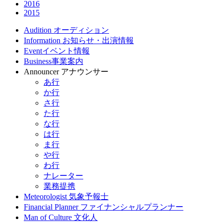
2016
2015
Audition
オーディション
Information
お知らせ・出演情報
Event
イベント情報
Business
事業案内
Announcer
アナウンサー
あ行
か行
さ行
た行
な行
は行
ま行
や行
わ行
ナレーター
業務提携
Meteorologist
気象予報士
Financial Planner
ファイナンシャルプランナー
Man of Culture
文化人