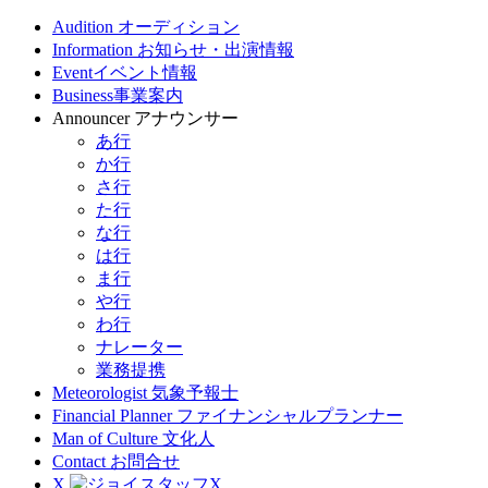
Audition
オーディション
Information
お知らせ・出演情報
Event
イベント情報
Business
事業案内
Announcer
アナウンサー
あ行
か行
さ行
た行
な行
は行
ま行
や行
わ行
ナレーター
業務提携
Meteorologist
気象予報士
Financial Planner
ファイナンシャルプランナー
Man of Culture
文化人
Contact
お問合せ
X