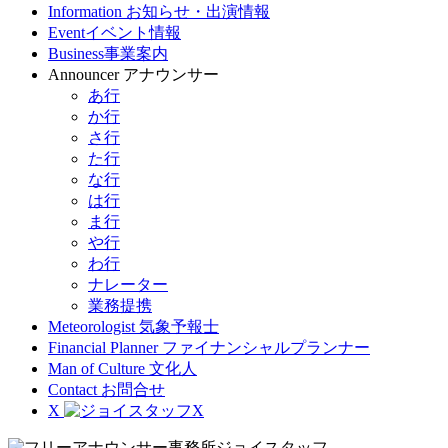
Information
お知らせ・出演情報
Event
イベント情報
Business
事業案内
Announcer
アナウンサー
あ行
か行
さ行
た行
な行
は行
ま行
や行
わ行
ナレーター
業務提携
Meteorologist
気象予報士
Financial Planner
ファイナンシャルプランナー
Man of Culture
文化人
Contact
お問合せ
X