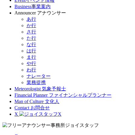
Event
イベント情報
Business
事業案内
Announcer
アナウンサー
あ行
か行
さ行
た行
な行
は行
ま行
や行
わ行
ナレーター
業務提携
Meteorologist
気象予報士
Financial Planner
ファイナンシャルプランナー
Man of Culture
文化人
Contact
お問合せ
X