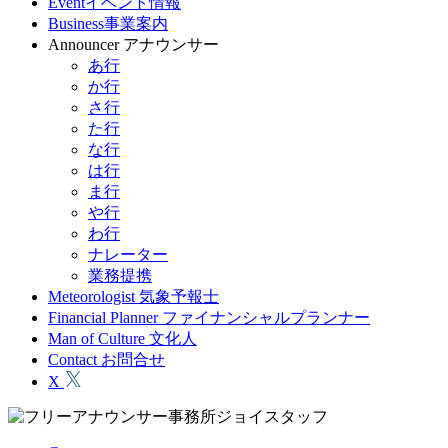
Event
イベント情報
Business
事業案内
Announcer
アナウンサー
あ行
か行
さ行
た行
な行
は行
ま行
や行
わ行
ナレーター
業務提携
Meteorologist
気象予報士
Financial Planner
ファイナンシャルプランナー
Man of Culture
文化人
Contact
お問合せ
X