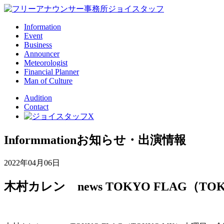
Information
Event
Business
Announcer
Meteorologist
Financial Planner
Man of Culture
Audition
Contact
Informmation
お知らせ・出演情報
2022年04月06日
木村カレン news TOKYO FLAG