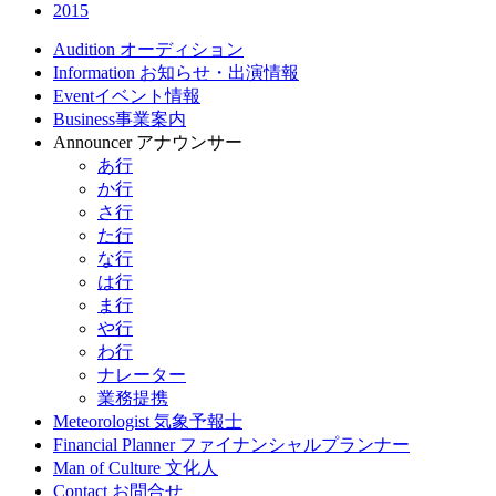
2015
Audition
オーディション
Information
お知らせ・出演情報
Event
イベント情報
Business
事業案内
Announcer
アナウンサー
あ行
か行
さ行
た行
な行
は行
ま行
や行
わ行
ナレーター
業務提携
Meteorologist
気象予報士
Financial Planner
ファイナンシャルプランナー
Man of Culture
文化人
Contact
お問合せ