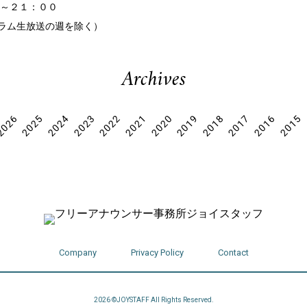
～２１：００
ラム生放送の週を除く）
Archives
2026
2025
2024
2023
2022
2021
2020
2019
2018
2017
2016
2015
Company
Privacy Policy
Contact
2026 ©JOYSTAFF All Rights Reserved.