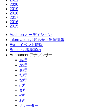
2021
2020
2019
2018
2017
2016
2015
Audition
オーディション
Information
お知らせ・出演情報
Event
イベント情報
Business
事業案内
Announcer
アナウンサー
あ行
か行
さ行
た行
な行
は行
ま行
や行
わ行
ナレーター