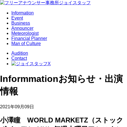
Information
Event
Business
Announcer
Meteorologist
Financial Planner
Man of Culture
Audition
Contact
Informmation
お知らせ・出演
情報
2021年09月09日
小澤瞳 WORLD MARKETZ（ストック