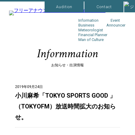
Audition
Contact
Information
Event
Business
Announcer
Meteorologist
Financial Planner
Man of Culture
Informmation
お知らせ・出演情報
2019年09月24日
小川麻希「TOKYO SPORTS GOOD 」
（TOKYOFM）放送時間拡大のお知ら
せ。