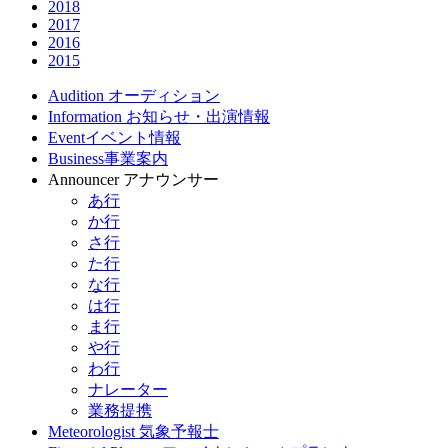
2018
2017
2016
2015
Audition
オーディション
Information
お知らせ・出演情報
Event
イベント情報
Business
事業案内
Announcer
アナウンサー
あ行
か行
さ行
た行
な行
は行
ま行
や行
わ行
ナレーター
業務提携
Meteorologist
気象予報士