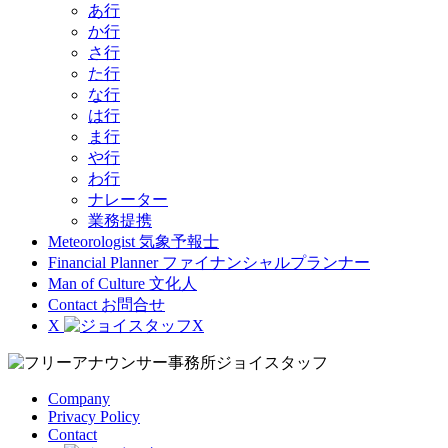
あ行
か行
さ行
た行
な行
は行
ま行
や行
わ行
ナレーター
業務提携
Meteorologist
気象予報士
Financial Planner
ファイナンシャルプランナー
Man of Culture
文化人
Contact
お問合せ
X
Company
Privacy Policy
Contact