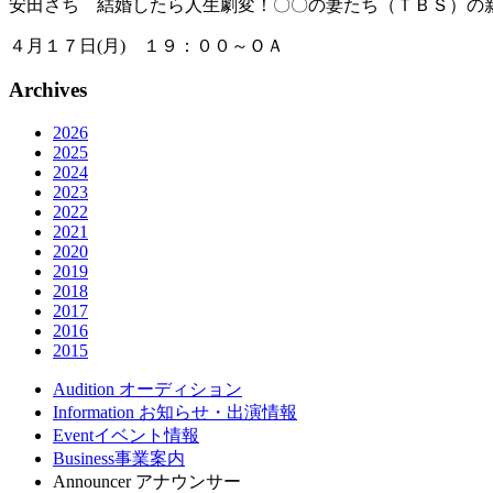
安田さち 結婚したら人生劇変！〇〇の妻たち（ＴＢＳ）の
４月１７日(月) １９：００～ＯＡ
Archives
2026
2025
2024
2023
2022
2021
2020
2019
2018
2017
2016
2015
Audition
オーディション
Information
お知らせ・出演情報
Event
イベント情報
Business
事業案内
Announcer
アナウンサー