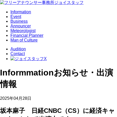
Information
Event
Business
Announcer
Meteorologist
Financial Planner
Man of Culture
Audition
Contact
Informmation
お知らせ・出演
情報
2025年04月28日
坂本麻子 日経CNBC（CS）に経済キャ