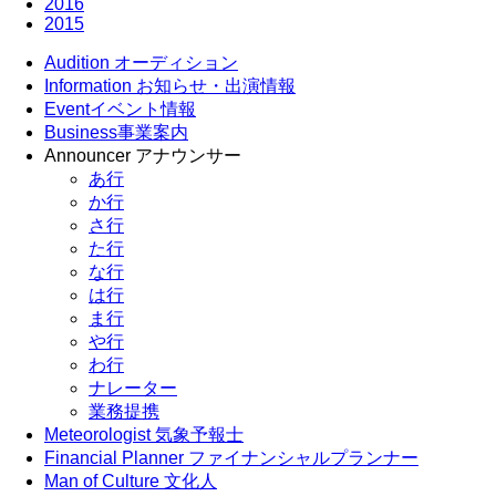
2016
2015
Audition
オーディション
Information
お知らせ・出演情報
Event
イベント情報
Business
事業案内
Announcer
アナウンサー
あ行
か行
さ行
た行
な行
は行
ま行
や行
わ行
ナレーター
業務提携
Meteorologist
気象予報士
Financial Planner
ファイナンシャルプランナー
Man of Culture
文化人