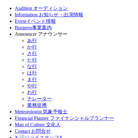
Audition
オーディション
Information
お知らせ・出演情報
Event
イベント情報
Business
事業案内
Announcer
アナウンサー
あ行
か行
さ行
た行
な行
は行
ま行
や行
わ行
ナレーター
業務提携
Meteorologist
気象予報士
Financial Planner
ファイナンシャルプランナー
Man of Culture
文化人
Contact
お問合せ
X