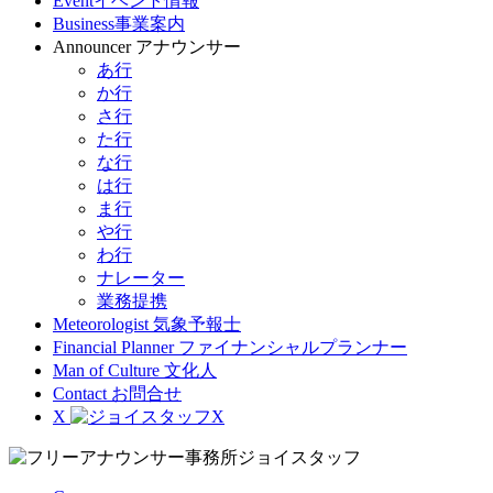
Event
イベント情報
Business
事業案内
Announcer
アナウンサー
あ行
か行
さ行
た行
な行
は行
ま行
や行
わ行
ナレーター
業務提携
Meteorologist
気象予報士
Financial Planner
ファイナンシャルプランナー
Man of Culture
文化人
Contact
お問合せ
X