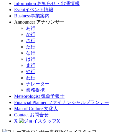
Information
お知らせ・出演情報
Event
イベント情報
Business
事業案内
Announcer
アナウンサー
あ行
か行
さ行
た行
な行
は行
ま行
や行
わ行
ナレーター
業務提携
Meteorologist
気象予報士
Financial Planner
ファイナンシャルプランナー
Man of Culture
文化人
Contact
お問合せ
X