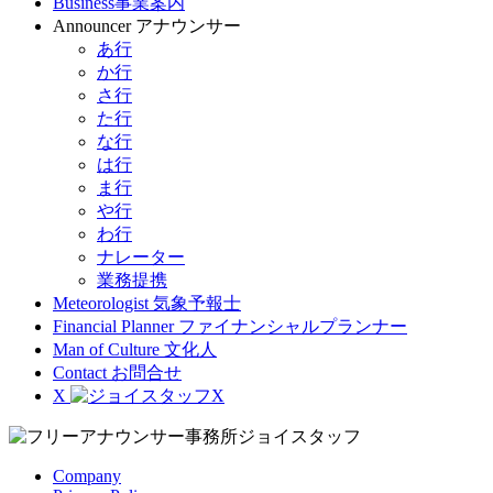
Business
事業案内
Announcer
アナウンサー
あ行
か行
さ行
た行
な行
は行
ま行
や行
わ行
ナレーター
業務提携
Meteorologist
気象予報士
Financial Planner
ファイナンシャルプランナー
Man of Culture
文化人
Contact
お問合せ
X
Company